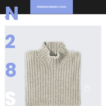
N
PRENDRE RENDEZ-VOUS
2
8
S