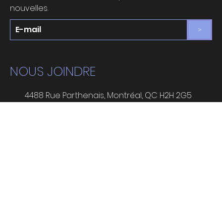
INSCRIPTION INFOLETTRE
Inscris-toi à notre infolettre pour recevoir de nos
nouvelles.
>
NOUS JOINDRE
4488 Rue Parthenais, Montréal, QC H2H 2G5
(514) 443-7111
info@n28skin.com
SUIVEZ-NOUS!